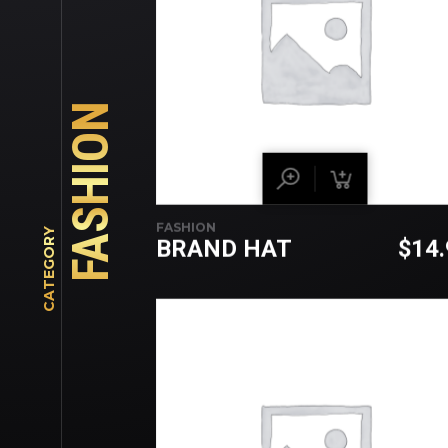
FASHION
FASHION
CATEGORY
BRAND HAT
$
14