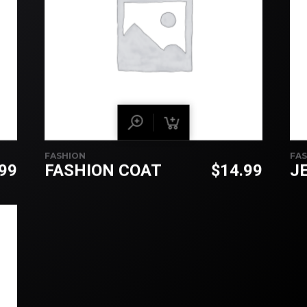
FASHION
FA
.99
FASHION COAT
$
14.99
J