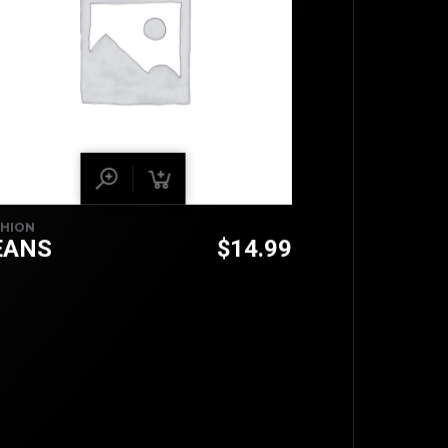
SHION
EANS
$
14.99