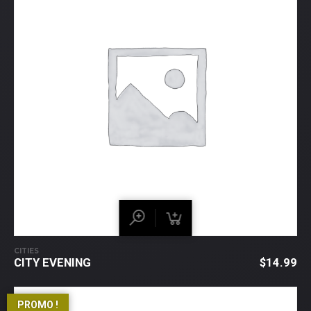
CITIES
CITY EVENING
$
14.99
PROMO !