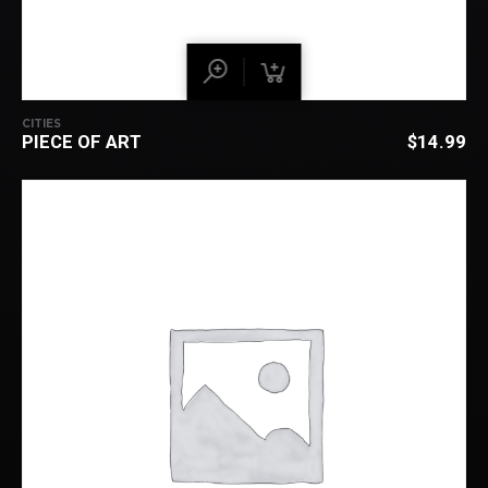
CITIES
PIECE OF ART
$
14.99