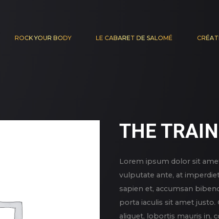
ROCK YOUR BODY
LE CABARET DE SALOMÉ
CRÉAT
THE TRAIN
Lorem ipsum dolor sit amet,
vulputate ante, at imperdie
sapien et, accumsan bibend
porta iaculis sit amet justo
aliquet, lobortis mauris in