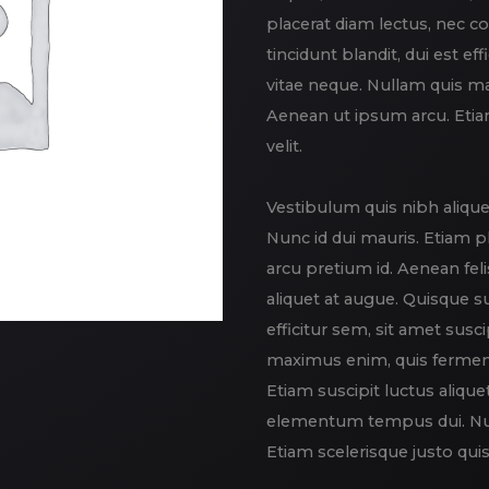
placerat diam lectus, nec c
tincidunt blandit, dui est eff
vitae neque. Nullam quis 
Aenean ut ipsum arcu. Etiam
velit.
Vestibulum quis nibh alique
Nunc id dui mauris. Etiam 
arcu pretium id. Aenean feli
aliquet at augue. Quisque sus
efficitur sem, sit amet susci
maximus enim, quis fermen
Etiam suscipit luctus alique
elementum tempus dui. Null
Etiam scelerisque justo qu