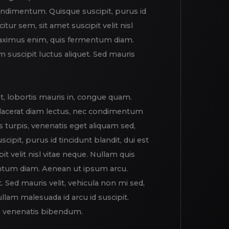
ondimentum. Quisque suscipit, purus id
icitur sem, sit amet suscipit velit nisl
maximus enim, quis fermentum diam.
 suscipit luctus aliquet. Sed mauris
t, lobortis mauris in, congue quam.
placerat diam lectus, nec condimentum
s turpis, venenatis eget aliquam sed,
cipit, purus id tincidunt blandit, dui est
pit velit nisl vitae neque. Nullam quis
tum diam. Aenean ut ipsum arcu.
t. Sed mauris velit, vehicula non mi sed,
am malesuada id arcu id suscipit.
is venenatis bibendum.