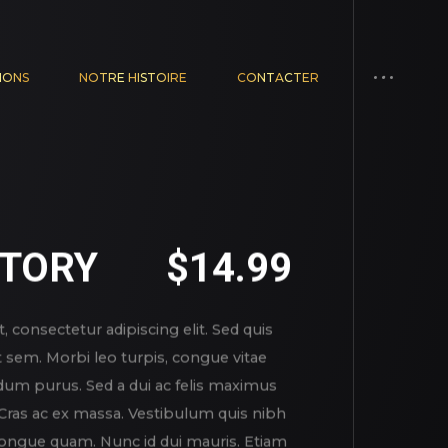
IONS
NOTRE HISTOIRE
CONTACTER
TORY
$
14.99
 consectetur adipiscing elit. Sed quis
t sem. Morbi leo turpis, congue vitae
um purus. Sed a dui ac felis maximus
. Cras ac ex massa. Vestibulum quis nibh
, congue quam. Nunc id dui mauris. Etiam