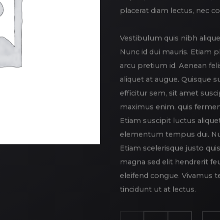
placerat diam lectus, nec 
Vestibulum quis nibh alique
Nunc id dui mauris. Etiam 
arcu pretium id. Aenean feli
aliquet at augue. Quisque sus
efficitur sem, sit amet susci
maximus enim, quis fermen
Etiam suscipit luctus alique
elementum tempus dui. Null
Etiam scelerisque justo qu
magna sed elit hendrerit fe
eleifend congue. Vivamus te
tincidunt ut at lectus.
QUANTITÉ