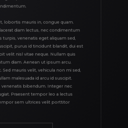
condimentum.
t, lobortis mauris in, congue quam.
placerat diam lectus, nec condimentum
s turpis, venenatis eget aliquam sed,
cipit, purus id tincidunt blandit, dui est
pit velit nisl vitae neque. Nullam quis
tum diam. Aenean ut ipsum arcu.
t. Sed mauris velit, vehicula non mi sed,
am malesuada id arcu id suscipit.
is venenatis bibendum. Integer nec
ugiat. Praesent tempor leo a lectus
mpor sem ultrices velit porttitor