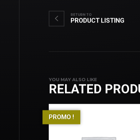
RETURN TO
PRODUCT LISTING
YOU MAY ALSO LIKE
RELATED PROD
PROMO !