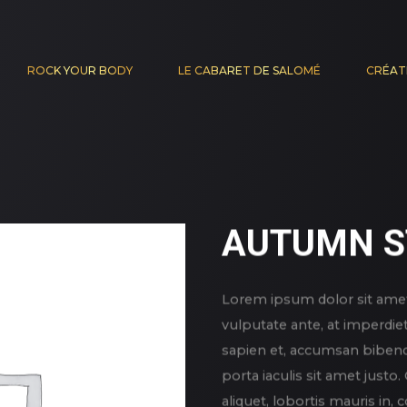
ROCK YOUR BODY
LE CABARET DE SALOMÉ
CRÉAT
AUTUMN S
Lorem ipsum dolor sit amet,
vulputate ante, at imperdie
sapien et, accumsan bibend
porta iaculis sit amet justo
aliquet, lobortis mauris in